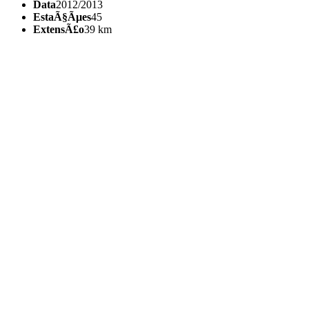
Data
2012/2013
EstaÃ§Ãµes
45
ExtensÃ£o
39 km