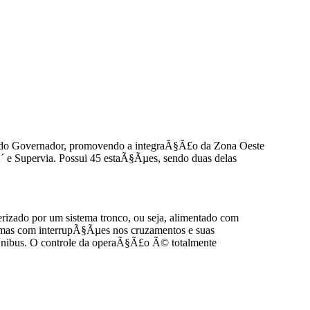
a do Governador, promovendo a integraÃ§Ã£o da Zona Oeste
 e Supervia. Possui 45 estaÃ§Ãµes, sendo duas delas
izado por um sistema tronco, ou seja, alimentado com
 mas com interrupÃ§Ãµes nos cruzamentos e suas
nibus. O controle da operaÃ§Ã£o Ã© totalmente