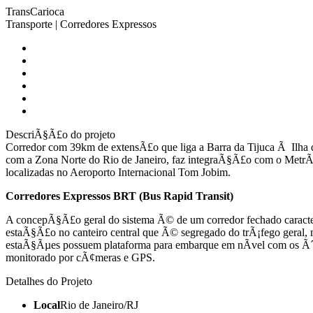
TransCarioca
Transporte | Corredores Expressos
DescriÃ§Ã£o do projeto
Corredor com 39km de extensÃ£o que liga a Barra da Tijuca Ã Ilh
com a Zona Norte do Rio de Janeiro, faz integraÃ§Ã£o com o MetrÃ´
localizadas no Aeroporto Internacional Tom Jobim.
Corredores Expressos BRT (Bus Rapid Transit)
A concepÃ§Ã£o geral do sistema Ã© de um corredor fechado caracter
estaÃ§Ã£o no canteiro central que Ã© segregado do trÃ¡fego geral,
estaÃ§Ãµes possuem plataforma para embarque em nÃ­vel com os Ã´
monitorado por cÃ¢meras e GPS.
Detalhes do Projeto
Local
Rio de Janeiro/RJ